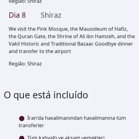
Região
:
Shiraz
Dia
8
Shiraz
We visit the Pink Mosque, the Mausoleum of Hafiz,
the Quran Gate, the Shrine of Ali ibn Hamzeh, and the
Vakil Historic and Traditional Bazaar. Goodbye dinner
and transfer to the airport
Região
:
Shiraz
O que está incluído
İran'da havalimanından havalimanına tüm
transferler
Tüm kahvaltı ve akşam yemekleri