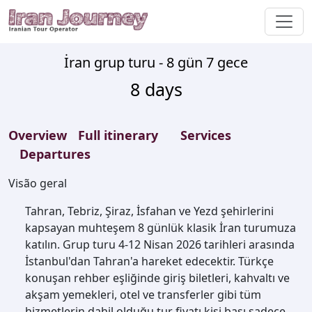
İran grup turu - 8 gün 7 gece
8
days
Overview
Full itinerary
Services
Departures
Visão geral
Tahran, Tebriz, Şiraz, İsfahan ve Yezd şehirlerini
kapsayan muhteşem 8 günlük klasik İran turumuza
katılın. Grup turu 4-12 Nisan 2026 tarihleri ​​arasında
İstanbul'dan Tahran'a hareket edecektir. Türkçe
konuşan rehber eşliğinde giriş biletleri, kahvaltı ve
akşam yemekleri, otel ve transferler gibi tüm
hizmetlerin dahil olduğu tur fiyatı kişi başı sadece