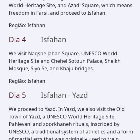
World Heritage Site, and Azadi Square, which means
freedom in Farsi. and proceed to Isfahan.
Região
:
Isfahan
Dia
4
Isfahan
We visit Naqshe Jahan Square. UNESCO World
Heritage Site and Chehel Sotoun Palace, Sheikh
Mosque, Siyo Se, and Khaju bridges.
Região
:
Isfahan
Dia
5
Isfahan - Yazd
We proceed to Yazd. In Yazd, we also visit the Old
Town of Yazd, a UNESCO World Heritage Site,
Pahlevani and zoorkhaneh rituals, inscribed by
UNESCO, a traditional system of athletics and a form
of martial arts that was originally used to train