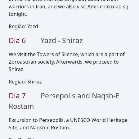
warriors in Iran, and we also visit Amir chakmaq sq.
tonight.
Região
:
Yazd
Dia
6
Yazd - Shiraz
We visit the Towers of Silence, which are a part of
Zoroastrian society. Afterwards, we proceed to
Shiraz.
Região
:
Shiraz
Dia
7
Persepolis and Naqsh-E
Rostam
Excursion to Persepolis, a UNESCO World Heritage
Site, and Naqsh-e Rostam.