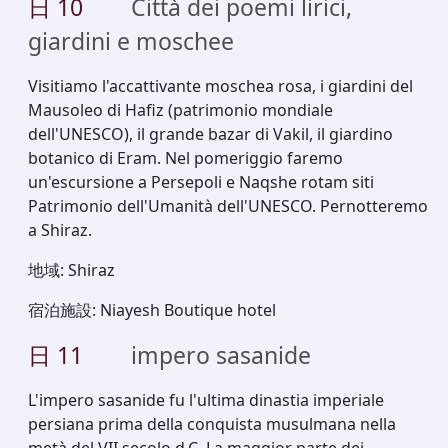
日
10
Città dei poemi lirici,
giardini e moschee
Visitiamo l'accattivante moschea rosa, i giardini del
Mausoleo di Hafiz (patrimonio mondiale
dell'UNESCO), il grande bazar di Vakil, il giardino
botanico di Eram. Nel pomeriggio faremo
un'escursione a Persepoli e Naqshe rotam siti
Patrimonio dell'Umanità dell'UNESCO. Pernotteremo
a Shiraz.
地域
:
Shiraz
宿泊施設
:
Niayesh Boutique hotel
日
11
impero sasanide
L'impero sasanide fu l'ultima dinastia imperiale
persiana prima della conquista musulmana nella