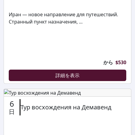
Иран — новое направление для путешествий.
Странный пункт назначения, ...
から
$
530
詳細を表示
6
Тур восхождения на Демавенд
日