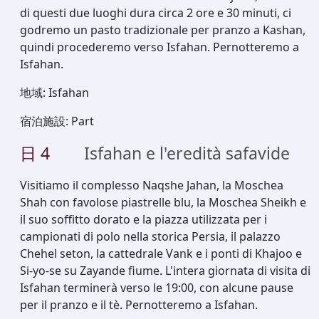
di questi due luoghi dura circa 2 ore e 30 minuti, ci
godremo un pasto tradizionale per pranzo a Kashan,
quindi procederemo verso Isfahan. Pernotteremo a
Isfahan.
地域
:
Isfahan
宿泊施設
:
Part
日
4
Isfahan e l'eredità safavide
Visitiamo il complesso Naqshe Jahan, la Moschea
Shah con favolose piastrelle blu, la Moschea Sheikh e
il suo soffitto dorato e la piazza utilizzata per i
campionati di polo nella storica Persia, il palazzo
Chehel seton, la cattedrale Vank e i ponti di Khajoo e
Si-yo-se su Zayande fiume. L'intera giornata di visita di
Isfahan terminerà verso le 19:00, con alcune pause
per il pranzo e il tè. Pernotteremo a Isfahan.