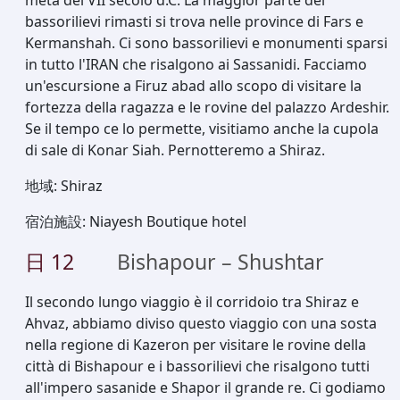
metà del VII secolo d.C. La maggior parte dei
bassorilievi rimasti si trova nelle province di Fars e
Kermanshah. Ci sono bassorilievi e monumenti sparsi
in tutto l'IRAN che risalgono ai Sassanidi. Facciamo
un'escursione a Firuz abad allo scopo di visitare la
fortezza della ragazza e le rovine del palazzo Ardeshir.
Se il tempo ce lo permette, visitiamo anche la cupola
di sale di Konar Siah. Pernotteremo a Shiraz.
地域
:
Shiraz
宿泊施設
:
Niayesh Boutique hotel
日
12
Bishapour – Shushtar
Il secondo lungo viaggio è il corridoio tra Shiraz e
Ahvaz, abbiamo diviso questo viaggio con una sosta
nella regione di Kazeron per visitare le rovine della
città di Bishapour e i bassorilievi che risalgono tutti
all'impero sasanide e Shapor il grande re. Ci godiamo