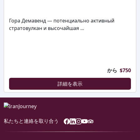
Гора Демавенд — потенциально активный
стратовулкан и высочайшая ...
から
$
750
詳細を表示
私たちと連絡を取り合う