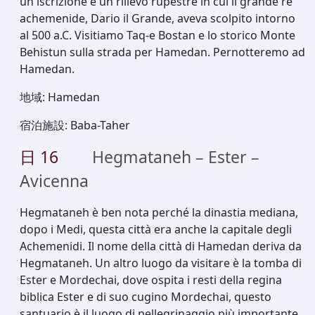
un'iscrizione e un rilievo rupestre in cui il grande re
achemenide, Dario il Grande, aveva scolpito intorno
al 500 a.C. Visitiamo Taq-e Bostan e lo storico Monte
Behistun sulla strada per Hamedan. Pernotteremo ad
Hamedan.
地域
:
Hamedan
宿泊施設
:
Baba-Taher
日
16
Hegmataneh – Ester –
Avicenna
Hegmataneh è ben nota perché la dinastia mediana,
dopo i Medi, questa città era anche la capitale degli
Achemenidi. Il nome della città di Hamedan deriva da
Hegmataneh. Un altro luogo da visitare è la tomba di
Ester e Mordechai, dove ospita i resti della regina
biblica Ester e di suo cugino Mordechai, questo
santuario è il luogo di pellegrinaggio più importante