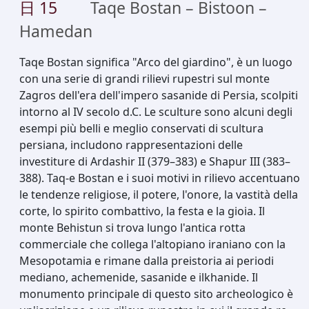
日
15
Taqe Bostan – Bistoon –
Hamedan
Taqe Bostan significa "Arco del giardino", è un luogo
con una serie di grandi rilievi rupestri sul monte
Zagros dell'era dell'impero sasanide di Persia, scolpiti
intorno al IV secolo d.C. Le sculture sono alcuni degli
esempi più belli e meglio conservati di scultura
persiana, includono rappresentazioni delle
investiture di Ardashir II (379–383) e Shapur III (383–
388). Taq-e Bostan e i suoi motivi in rilievo accentuano
le tendenze religiose, il potere, l'onore, la vastità della
corte, lo spirito combattivo, la festa e la gioia. Il
monte Behistun si trova lungo l'antica rotta
commerciale che collega l'altopiano iraniano con la
Mesopotamia e rimane dalla preistoria ai periodi
mediano, achemenide, sasanide e ilkhanide. Il
monumento principale di questo sito archeologico è