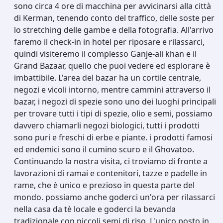
sono circa 4 ore di macchina per avvicinarsi alla città
di Kerman, tenendo conto del traffico, delle soste per
lo stretching delle gambe e della fotografia. All'arrivo
faremo il check-in in hotel per riposare e rilassarci,
quindi visiteremo il complesso Ganje-ali khan e il
Grand Bazaar, quello che puoi vedere ed esplorare è
imbattibile. L'area del bazar ha un cortile centrale,
negozi e vicoli intorno, mentre cammini attraverso il
bazar, i negozi di spezie sono uno dei luoghi principali
per trovare tutti i tipi di spezie, olio e semi, possiamo
davvero chiamarli negozi biologici, tutti i prodotti
sono puri e freschi di erbe e piante. i prodotti famosi
ed endemici sono il cumino scuro e il Ghovatoo.
Continuando la nostra visita, ci troviamo di fronte a
lavorazioni di ramai e contenitori, tazze e padelle in
rame, che è unico e prezioso in questa parte del
mondo. possiamo anche goderci un'ora per rilassarci
nella casa da tè locale e goderci la bevanda
tradizionale con piccoli semi di riso. L'unico posto in