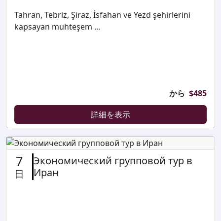
Tahran, Tebriz, Şiraz, İsfahan ve Yezd şehirlerini
kapsayan muhteşem ...
から
$
485
詳細を表示
7
Экономический групповой тур в
Иран
日