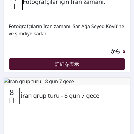
Fotoğrafçılar için İran zamanı.
日
Fotoğrafçıların İran zamanı. Sar Ağa Seyed Köyü'ne
ve şimdiye kadar ...
から
$
詳細を表示
8
İran grup turu - 8 gün 7 gece
日