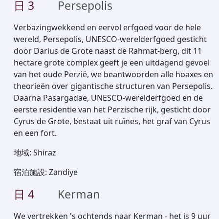
日
3
Persepolis
Verbazingwekkend en eervol erfgoed voor de hele
wereld, Persepolis, UNESCO-werelderfgoed gesticht
door Darius de Grote naast de Rahmat-berg, dit 11
hectare grote complex geeft je een uitdagend gevoel
van het oude Perzië, we beantwoorden alle hoaxes en
theorieën over gigantische structuren van Persepolis.
Daarna Pasargadae, UNESCO-werelderfgoed en de
eerste residentie van het Perzische rijk, gesticht door
Cyrus de Grote, bestaat uit ruïnes, het graf van Cyrus
en een fort.
地域
:
Shiraz
宿泊施設
:
Zandiye
日
4
Kerman
We vertrekken 's ochtends naar Kerman - het is 9 uur