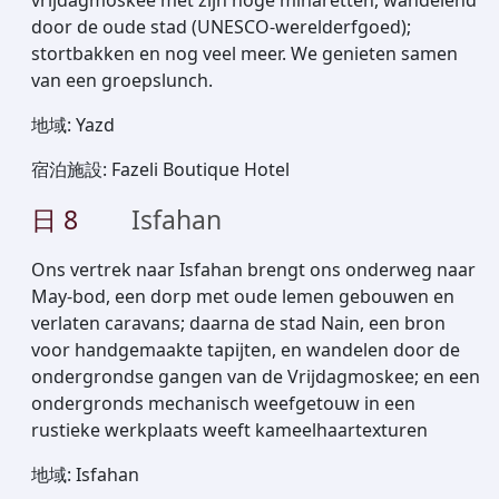
vrijdagmoskee met zijn hoge minaretten, wandelend
door de oude stad (UNESCO-werelderfgoed);
stortbakken en nog veel meer. We genieten samen
van een groepslunch.
地域
:
Yazd
宿泊施設
:
Fazeli Boutique Hotel
日
8
Isfahan
Ons vertrek naar Isfahan brengt ons onderweg naar
May-bod, een dorp met oude lemen gebouwen en
verlaten caravans; daarna de stad Nain, een bron
voor handgemaakte tapijten, en wandelen door de
ondergrondse gangen van de Vrijdagmoskee; en een
ondergronds mechanisch weefgetouw in een
rustieke werkplaats weeft kameelhaartexturen
地域
:
Isfahan