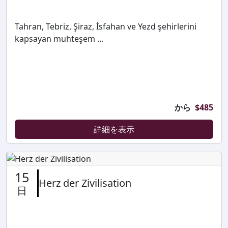
Tahran, Tebriz, Şiraz, İsfahan ve Yezd şehirlerini
kapsayan muhteşem ...
から
$
485
詳細を表示
15
Herz der Zivilisation
日