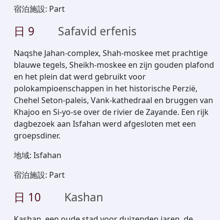
宿泊施設
:
Part
日
9
Safavid erfenis
Naqshe Jahan-complex, Shah-moskee met prachtige
blauwe tegels, Sheikh-moskee en zijn gouden plafond
en het plein dat werd gebruikt voor
polokampioenschappen in het historische Perzië,
Chehel Seton-paleis, Vank-kathedraal en bruggen van
Khajoo en Si-yo-se over de rivier de Zayande. Een rijk
dagbezoek aan Isfahan werd afgesloten met een
groepsdiner.
地域
:
Isfahan
宿泊施設
:
Part
日
10
Kashan
Kashan, een oude stad voor duizenden jaren, de