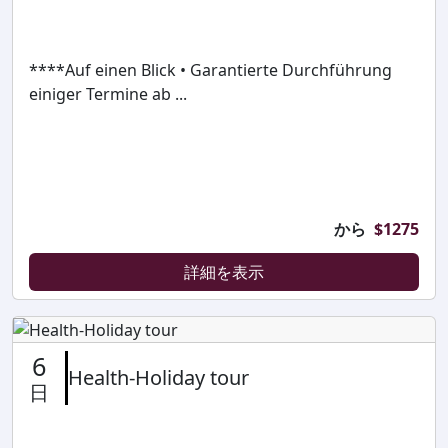
****Auf einen Blick • Garantierte Durchführung
einiger Termine ab ...
から
$
1275
詳細を表示
6
Health-Holiday tour
日