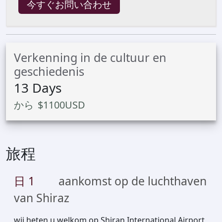
今すぐお問い合わせ
Verkenning in de cultuur en
geschiedenis
13
Days
から
$
1100
USD
旅程
日
1
aankomst op de luchthaven
van Shiraz
wij heten u welkom op Shiran International Airport,