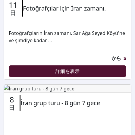
11
Fotoğrafçılar için İran zamanı.
日
Fotoğrafçıların İran zamanı. Sar Ağa Seyed Köyü'ne
ve şimdiye kadar ...
から
$
詳細を表示
8
İran grup turu - 8 gün 7 gece
日