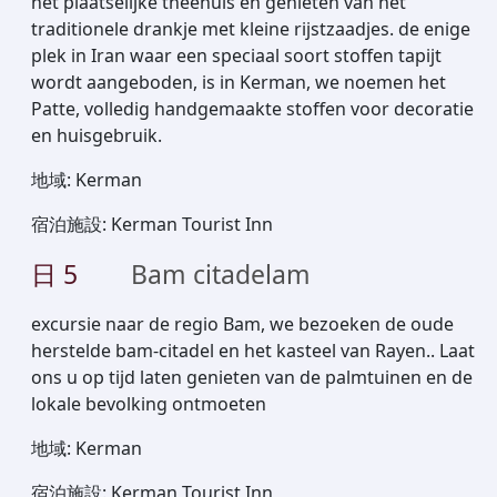
het plaatselijke theehuis en genieten van het
traditionele drankje met kleine rijstzaadjes. de enige
plek in Iran waar een speciaal soort stoffen tapijt
wordt aangeboden, is in Kerman, we noemen het
Patte, volledig handgemaakte stoffen voor decoratie
en huisgebruik.
地域
:
Kerman
宿泊施設
:
Kerman Tourist Inn
日
5
Bam citadelam
excursie naar de regio Bam, we bezoeken de oude
herstelde bam-citadel en het kasteel van Rayen.. Laat
ons u op tijd laten genieten van de palmtuinen en de
lokale bevolking ontmoeten
地域
:
Kerman
宿泊施設
:
Kerman Tourist Inn