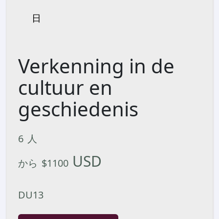
日
Verkenning in de
cultuur en
geschiedenis
6
人
USD
から
$
1100
DU13