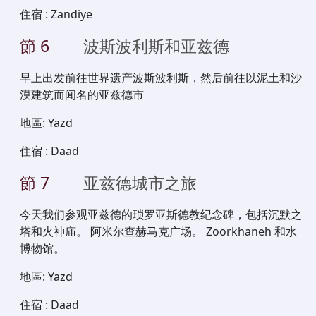
住宿
:
Zandiye
節
6
波斯波利斯和亚兹德
早上出发前往世界遗产波斯波利斯，然后前往以泥土和沙
漠建筑而闻名的亚兹德市
地區
:
Yazd
住宿
:
Daad
節
7
亚兹德城市之旅
今天我们参观亚兹德的琐罗亚斯德教纪念碑，包括沉默之
塔和火神庙。 阿米尔查赫马克广场。 Zoorkhaneh 和水
博物馆。
地區
:
Yazd
住宿
:
Daad