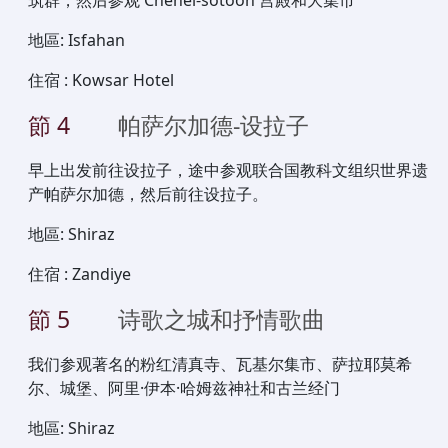
地區
:
Isfahan
住宿
:
Kowsar Hotel
節
4
帕萨尔加德-设拉子
早上出发前往设拉子，途中参观联合国教科文组织世界遗
产帕萨尔加德，然后前往设拉子。
地區
:
Shiraz
住宿
:
Zandiye
節
5
诗歌之城和抒情歌曲
我们参观著名的粉红清真寺、瓦基尔集市、萨拉耶莫希
尔、城堡、阿里·伊本·哈姆兹神社和古兰经门
地區
:
Shiraz