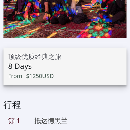
顶级优质经典之旅
8
Days
From
$
1250
USD
行程
節
1
抵达德黑兰