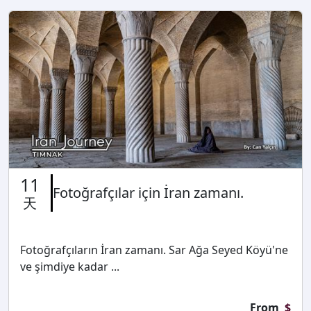
11
Fotoğrafçılar için İran zamanı.
天
Fotoğrafçıların İran zamanı. Sar Ağa Seyed Köyü'ne
ve şimdiye kadar ...
From
$