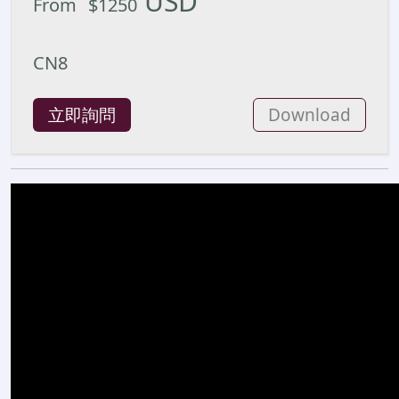
USD
From
$
1250
CN8
立即詢問
Download