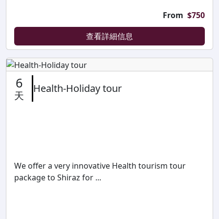
From
$
750
查看詳細信息
6
Health-Holiday tour
天
We offer a very innovative Health tourism tour
package to Shiraz for ...