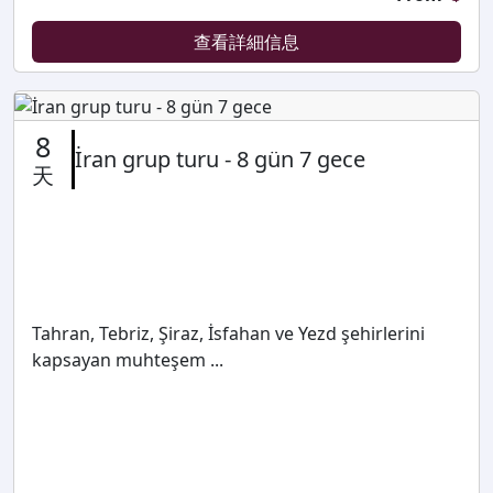
查看詳細信息
8
İran grup turu - 8 gün 7 gece
天
Tahran, Tebriz, Şiraz, İsfahan ve Yezd şehirlerini
kapsayan muhteşem ...