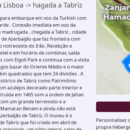
u Lisboa -> hagada a Tabriz
para embarque em voo da Turkish com
tarde . Conexão imediata em voo da
 madrugada , chegada a Tabriz , cidade
a de Azerbaijão que faz fronteira com
no notreoeste do Irão. Recebção e
otel e em horário de combinar, saída
s com Elgoli Park e continua com a visita
igos bazar do Oriente Médio e o maior
km quadrados que tem 24 divisões . A
stórico de Tabriz como Patrimônio
om azulejos decorado parte interior e
nstruída em 1465 som a ordem de Jahan
a com um grande terremoto e a
 Mamaran Benam e ainda não está
Azerbaijão de Tabriz, O museu é o
Personnalisez c
e Tabriz que foi criado em abril de
propre hébergem
principais, um pátio lateral, salas de