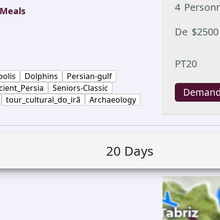
4
Person
Meals
De
$
2500
PT20
polis
Dolphins
Persian-gulf
cient_Persia
Seniors-Classic
Demand
tour_cultural_do_irã
Archaeology
20
Days