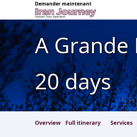
Demander maintenant
A Grande 
20
days
Overview
Full itinerary
Services