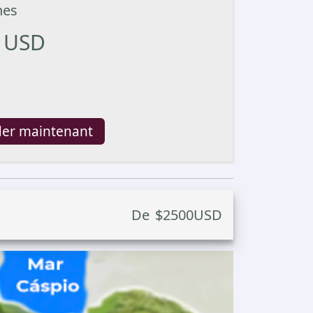
nes
USD
er maintenant
De
$
2500
USD