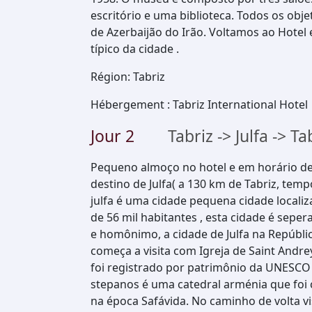
escritório e uma biblioteca. Todos os ob
de Azerbaijão do Irão. Voltamos ao Hotel 
típico da cidade .
Région
:
Tabriz
Hébergement
:
Tabriz International Hotel
Jour
2
Tabriz -> Julfa -> Ta
Pequeno almoço no hotel e em horário d
destino de Julfa( a 130 km de Tabriz, te
julfa é uma cidade pequena cidade localiz
de 56 mil habitantes , esta cidade é seper
e homônimo, a cidade de Julfa na Repúblic
começa a visita com Igreja de Saint Andr
foi registrado por patrimônio da UNESCO 
stepanos é uma catedral arménia que foi 
na época Safávida. No caminho de volta 