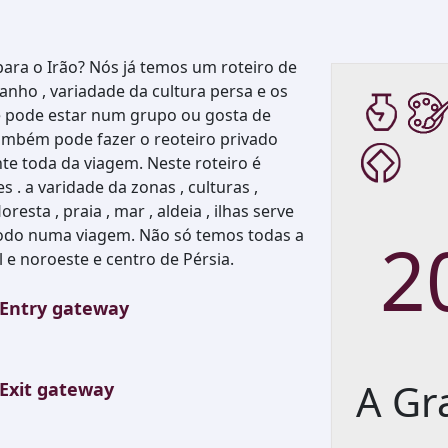
 para o Irão? Nós já temos um roteiro de
anho , variadade da cultura persa e os
ê pode estar num grupo ou gosta de
também pode fazer o reoteiro privado
e toda da viagem. Neste roteiro é
 . a varidade da zonas , culturas ,
oresta , praia , mar , aldeia , ilhas serve
todo numa viagem. Não só temos todas a
2
l e noroeste e centro de Pérsia.
Entry gateway
A Gr
Exit gateway