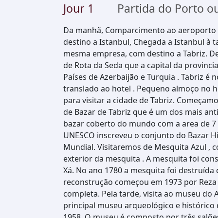
Jour
1
Partida do Porto o
Da manhã, Comparcimento ao aeroporto 
destino a Istanbul, Chegada a Istanbul à 
mesma empresa, com destino a Tabriz. De
de Rota da Seda que a capital da provinci
Países de Azerbaijão e Turquia . Tabriz é 
translado ao hotel . Pequeno almoço no h
para visitar a cidade de Tabriz. Começamo
de Bazar de Tabriz que é um dos mais ant
bazar coberto do mundo com a area de 7 
UNESCO inscreveu o conjunto do Bazar Hi
Mundial. Visitaremos de Mesquita Azul , c
exterior da mesquita . A mesquita foi co
Xá. No ano 1780 a mesquita foi destruíd
reconstrução começou em 1973 por Reza
completa. Pela tarde, visita ao museu do 
principal museu arqueológico e histórico d
1958. O museu é composto por três salões 