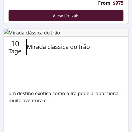
From
$
975
View Details
10
Mirada clássica do Irão
Tage
um destino exótico como o Irã pode proporcionar
muita aventura e ...