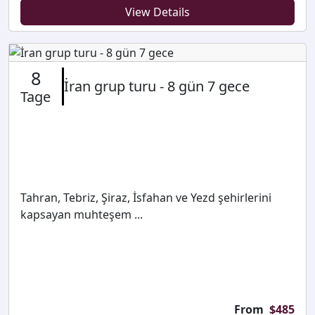
View Details
8
İran grup turu - 8 gün 7 gece
Tage
Tahran, Tebriz, Şiraz, İsfahan ve Yezd şehirlerini
kapsayan muhteşem ...
From
$
485