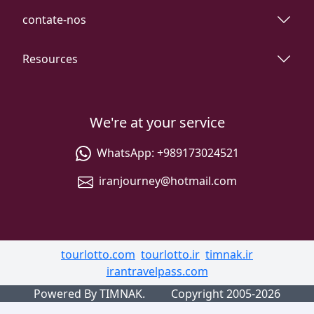
contate-nos
Resources
We're at your service
WhatsApp:
+989173024521
iranjourney@hotmail.com
tourlotto.com
tourlotto.ir
timnak.ir
irantravelpass.com
Powered By TIMNAK.
Copyright 2005-2026