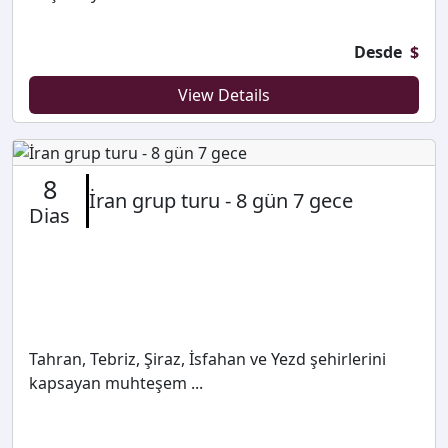
Desde
$
View Details
8
İran grup turu - 8 gün 7 gece
Dias
Tahran, Tebriz, Şiraz, İsfahan ve Yezd şehirlerini
kapsayan muhteşem ...