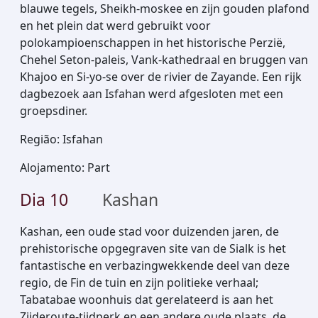
blauwe tegels, Sheikh-moskee en zijn gouden plafond
en het plein dat werd gebruikt voor
polokampioenschappen in het historische Perzië,
Chehel Seton-paleis, Vank-kathedraal en bruggen van
Khajoo en Si-yo-se over de rivier de Zayande. Een rijk
dagbezoek aan Isfahan werd afgesloten met een
groepsdiner.
Região
:
Isfahan
Alojamento
:
Part
Dia
10
Kashan
Kashan, een oude stad voor duizenden jaren, de
prehistorische opgegraven site van de Sialk is het
fantastische en verbazingwekkende deel van deze
regio, de Fin de tuin en zijn politieke verhaal;
Tabatabae woonhuis dat gerelateerd is aan het
Zijderoute-tijdperk en een andere oude plaats, de