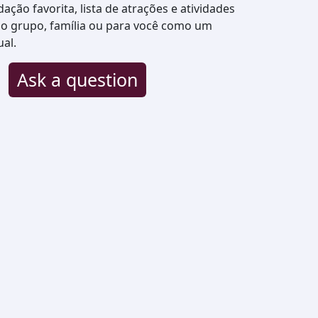
ção favorita, lista de atrações e atividades
io grupo, família ou para você como um
ual.
Ask a question