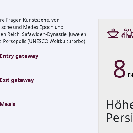
hre Fragen Kunstszene, von
itische und Medes Epoch und
en Reich, Safawiden-Dynastie, Juwelen
nd Persepolis (UNESCO Weltkulturerbe)
8
Entry gateway
D
Exit gateway
Höhe
Meals
Pers