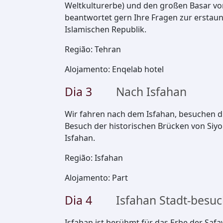
Weltkulturerbe) und den großen Basar von
beantwortet gern Ihre Fragen zur erstaun
Islamischen Republik.
Região
:
Tehran
Alojamento
:
Enqelab hotel
Dia
3
Nach Isfahan
Wir fahren nach dem Isfahan, besuchen d
Besuch der historischen Brücken von Siyo
Isfahan.
Região
:
Isfahan
Alojamento
:
Part
Dia
4
Isfahan Stadt-besu
Isfahan ist berühmt für das Erbe der Safa