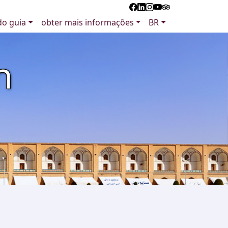
 do guia
obter mais informações
BR
n