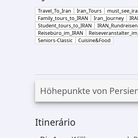
Travel_To_Iran
Iran_Tours
must_see_ir
Family_tours_to_IRAN
Iran_Journey
IRA
Student_tours_to_IRAN
IRAN_Rundreisen
Reisebüro_im_IRAN
Reiseveranstalter_im
Seniors-Classic
Cuisine&Food
Höhepunkte von Persie
Itinerário