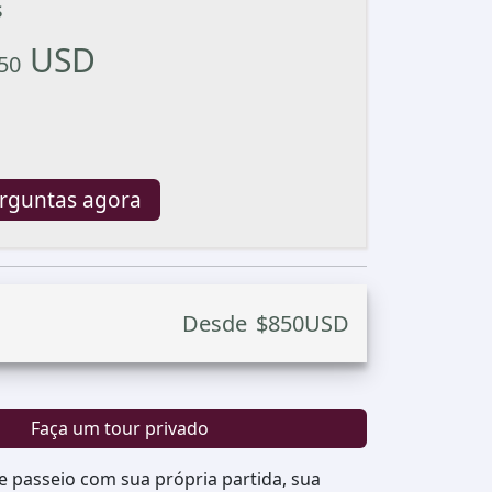
s
USD
50
erguntas agora
Desde
$
850
USD
Faça um tour privado
e passeio com sua própria partida, sua