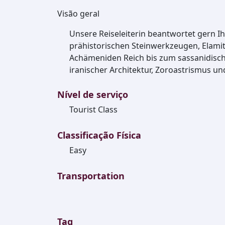
Visão geral
Unsere Reiseleiterin beantwortet gern I
prähistorischen Steinwerkzeugen, Elam
Achämeniden Reich bis zum sassanidisch
iranischer Architektur, Zoroastrismus u
Nível de serviço
Tourist Class
Classificação Física
Easy
Transportation
Tag