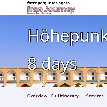
fazer perguntas agora
Höhepunkt
8
days
Overview
Full itinerary
Services