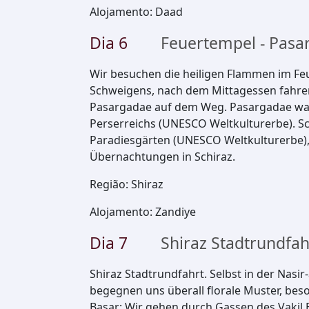
Alojamento
:
Daad
Dia
6
Feuertempel - Pasar
Wir besuchen die heiligen Flammen im F
Schweigens, nach dem Mittagessen fahren
Pasargadae auf dem Weg. Pasargadae war 
Perserreichs (UNESCO Weltkulturerbe). Sc
Paradiesgärten (UNESCO Weltkulturerbe),
Übernachtungen in Schiraz.
Região
:
Shiraz
Alojamento
:
Zandiye
Dia
7
Shiraz Stadtrundfah
Shiraz Stadtrundfahrt. Selbst in der Nas
begegnen uns überall florale Muster, beson
Basar: Wir gehen durch Gassen des Vakil Ba