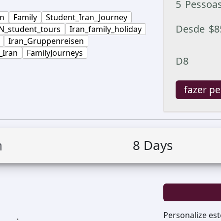
5
Pessoa
an
Family
Student_Iran_Journey
Desde
$
8
N_student_tours
Iran_family_holiday
Iran_Gruppenreisen
_Iran
FamilyJourneys
D8
fazer p
n
8
Days
Personalize est