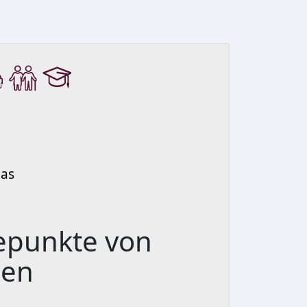
ias
punkte von
ien